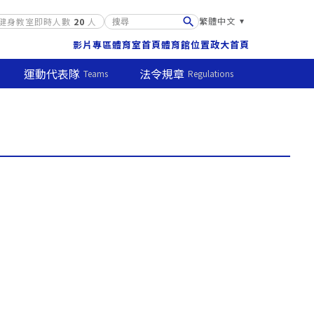

繁體中文
健身教室即時人數
20
人
影片專區
體育室首頁
體育館位置
政大首頁
運動代表隊
法令規章
Teams
Regulations